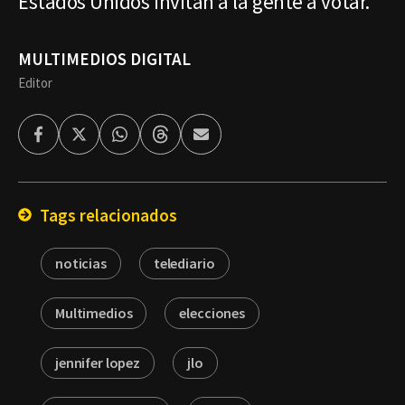
Estados Unidos invitan a la gente a votar.
MULTIMEDIOS DIGITAL
Editor
Facebook
Twitter
Whatsapp
Threads
Enviar
por
Email
Tags relacionados
noticias
telediario
Multimedios
elecciones
jennifer lopez
jlo