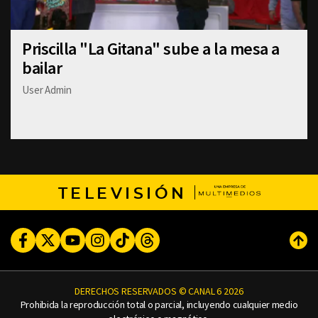
Priscilla "La Gitana" sube a la mesa a
bailar
User Admin
TELEVISIÓN
Facebook
Twitter
Youtube
Instagram
TikTok
Threads
Subi
DERECHOS RESERVADOS © CANAL 6 2026
Prohibida la reproducción total o parcial, incluyendo cualquier medio