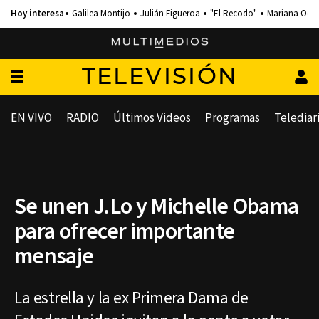
Galilea Montijo
Julián Figueroa
"El Recodo"
Mariana Och
TELEVISIÓN
EN VIVO
RADIO
Últimos Videos
Programas
Telediar
Se unen J.Lo y Michelle Obama
para ofrecer importante
mensaje
La estrella y la ex Primera Dama de