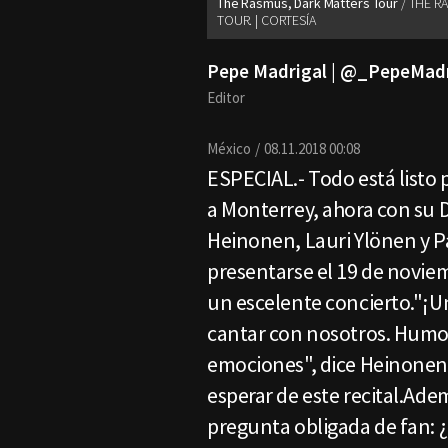
The Rasmus, Dark Matters Tour
THE R
TOUR. | CORTESÍA
Pepe Madrigal | @_PepeMad
Editor
México
08.11.2018 00:08
ESPECIAL.- Todo está listo
a Monterrey, ahora con su 
Heinonen, Lauri Ylönen y P
presentarse el 19 de novie
un escelente concierto."¡
cantar con nosotros. Humor
emociones", dice Heinonen, 
esperar de este recital.Ad
pregunta obligada de fan: 