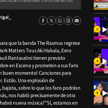
ASMUS REGRESA A MONTERREY CON SU DARK MATTERS
rigal_
Facebook
Twitter
Whatsapp
Threads
Enviar
por
Email
 para que la banda The Rasmus regrese
Dark Matters Tour.Aki Hakala, Eero
auli Rantasalmi tienen previsto
mbre en Escena y prometen a sus fans
Un buen momento! Canciones para
. Estilo. Una explosión de
bajista, sobre lo que los fans podrásn
emás, nos habló precisamente de otra
¿habrá nueva música?"Sí, estamos en