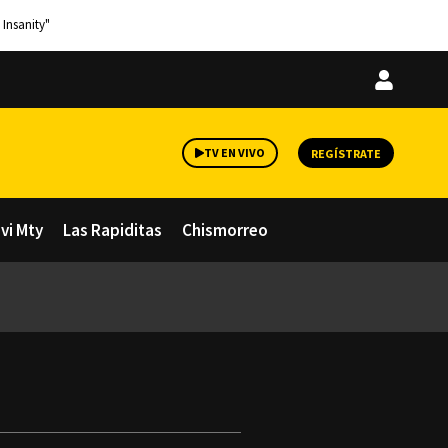
 Insanity"
Iniciar
sesión
TV EN VIVO
REGÍSTRATE
avi Mty
Las Rapiditas
Chismorreo