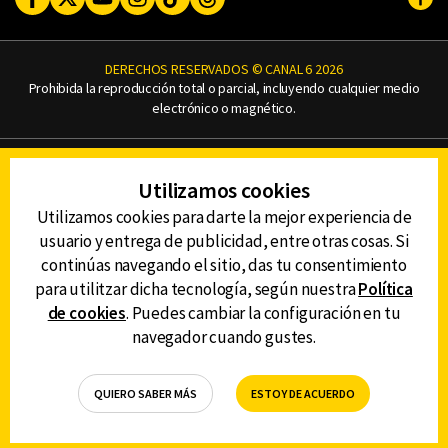
Subi
DERECHOS RESERVADOS © CANAL 6 2026
Prohibida la reproducción total o parcial, incluyendo cualquier medio
electrónico o magnético.
CONTACTO
Utilizamos cookies
AVISO DE PRIVACIDAD
AVISO LEGAL
Utilizamos cookies para darte la mejor experiencia de
DEFENSORÍA DE LAS AUDIENCIAS
usuario y entrega de publicidad, entre otras cosas. Si
continúas navegando el sitio, das tu consentimiento
para utilitzar dicha tecnología, según nuestra
Política
de cookies
. Puedes cambiar la configuración en tu
DESCARGA LA APP DE CANAL 6
navegador cuando gustes.
QUIERO SABER MÁS
ESTOY DE ACUERDO