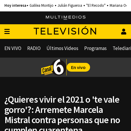
Galilea Montijo
Julián Figueroa
"El Recodo"
Mariana Och
TELEVISIÓN
EN VIVO
RADIO
Últimos Videos
Programas
Telediar
En vivo
¿Quieres vivir el 2021 o 'te vale
gorro'?: Arremete Marcela
Mistral contra personas que no
cumplen cuarentena