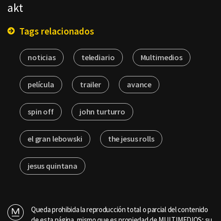
akt
Tags relacionados
noticias
telediario
Multimedios
película
trailer
avance
spin off
john turturro
el gran lebowski
the jesus rolls
jesus quintana
Queda prohibida la reproducción total o parcial del contenido
de esta página, mismo que es propiedad de MULTIMEDIOS; su