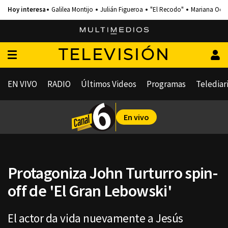
Galilea Montijo
Julián Figueroa
"El Recodo"
Mariana Och
TELEVISIÓN
EN VIVO
RADIO
Últimos Videos
Programas
Telediar
En vivo
Protagoniza John Turturro spin-
off de 'El Gran Lebowski'
El actor da vida nuevamente a Jesús