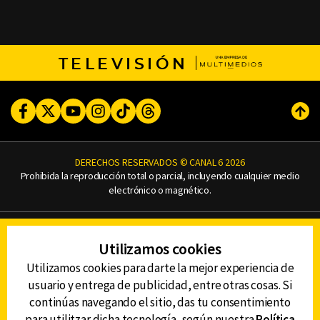
TELEVISIÓN
Facebook
Twitter
Youtube
Instagram
TikTok
Threads
Subi
DERECHOS RESERVADOS © CANAL 6 2026
Prohibida la reproducción total o parcial, incluyendo cualquier medio
electrónico o magnético.
CONTACTO
Utilizamos cookies
AVISO DE PRIVACIDAD
AVISO LEGAL
Utilizamos cookies para darte la mejor experiencia de
DEFENSORÍA DE LAS AUDIENCIAS
usuario y entrega de publicidad, entre otras cosas. Si
continúas navegando el sitio, das tu consentimiento
para utilitzar dicha tecnología, según nuestra
Política