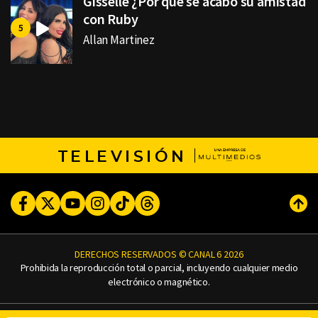
Gisselle ¿Por qué se acabó su amistad
con Ruby
Allan Martinez
TELEVISIÓN
Facebook
Twitter
Youtube
Instagram
TikTok
Threads
Subi
DERECHOS RESERVADOS © CANAL 6 2026
Prohibida la reproducción total o parcial, incluyendo cualquier medio
electrónico o magnético.