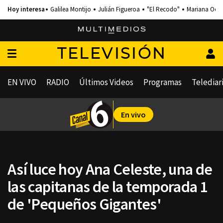
Galilea Montijo
Julián Figueroa
"El Recodo"
Mariana Och
TELEVISIÓN
EN VIVO
RADIO
Últimos Videos
Programas
Telediar
En vivo
Así luce hoy Ana Celeste, una de
las capitanas de la temporada 1
de 'Pequeños Gigantes'