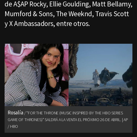
de A$AP Rocky, Ellie Goulding, Matt Bellamy,
Mumford & Sons, The Weeknd, Travis Scott
y X Ambassadors, entre otros.
Rosalía
"FOR THE THRONE (MUSIC INSPIRED BY THE HBO SERIES
GAME OF THRONES)" SALDRÁ A LA VENTA EL PRÓXIMO 26 DE ABRIL. | AP
/ HBO