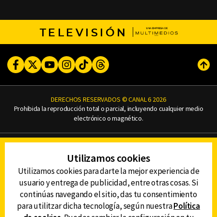
TELEVISIÓN
Facebook
Twitter
Youtube
Instagram
TikTok
Threads
Subi
DERECHOS RESERVADOS © CANAL 6 2026
Prohibida la reproducción total o parcial, incluyendo cualquier medio
electrónico o magnético.
CONTACTO
Utilizamos cookies
AVISO DE PRIVACIDAD
AVISO LEGAL
Utilizamos cookies para darte la mejor experiencia de
DEFENSORÍA DE LAS AUDIENCIAS
usuario y entrega de publicidad, entre otras cosas. Si
continúas navegando el sitio, das tu consentimiento
para utilitzar dicha tecnología, según nuestra
Política