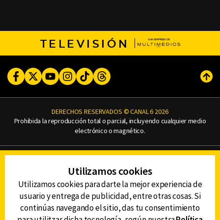
TELEVISIÓN
Facebook
Twitter
Youtube
Instagram
TikTok
Threads
Subi
DERECHOS RESERVADOS © CANAL 6 2026
Prohibida la reproducción total o parcial, incluyendo cualquier medio
electrónico o magnético.
CONTACTO
Utilizamos cookies
AVISO DE PRIVACIDAD
AVISO LEGAL
Utilizamos cookies para darte la mejor experiencia de
DEFENSORÍA DE LAS AUDIENCIAS
usuario y entrega de publicidad, entre otras cosas. Si
continúas navegando el sitio, das tu consentimiento
para utilitzar dicha tecnología, según nuestra
Política