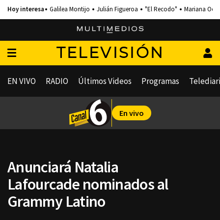
Galilea Montijo
Julián Figueroa
"El Recodo"
Mariana Och
TELEVISIÓN
EN VIVO
RADIO
Últimos Videos
Programas
Telediar
En vivo
Anunciará Natalia
Lafourcade nominados al
Grammy Latino