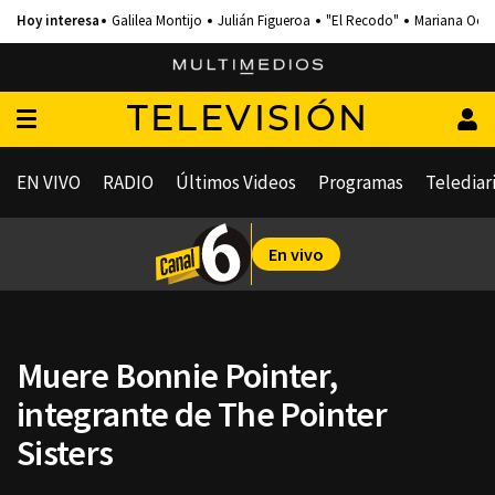
Galilea Montijo
Julián Figueroa
"El Recodo"
Mariana Och
TELEVISIÓN
EN VIVO
RADIO
Últimos Videos
Programas
Telediar
En vivo
Muere Bonnie Pointer,
integrante de The Pointer
Sisters