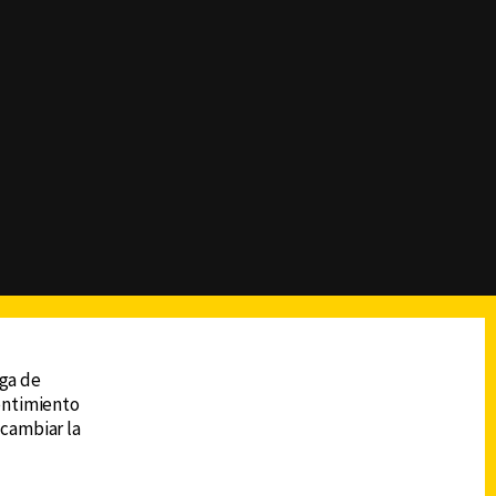
reads
Subir
ega de
sentimiento
 cambiar la