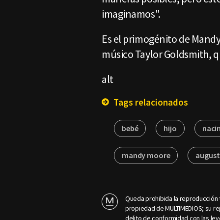
imaginamos".
Es el primogénito de Mandy M
músico Taylor Goldsmith, q
alt
Tags relacionados
bebé
hijo
naci
mandy moore
august
Queda prohibida la reproducción t
propiedad de MULTIMEDIOS; su rep
delito de conformidad con las ley