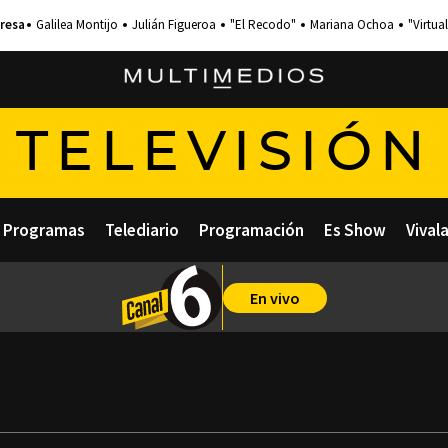
Galilea Montijo
Julián Figueroa
"El Recodo"
Mariana Ochoa
"Virtual
TELEVISIÓN
Programas
Telediario
Programación
Es Show
Vival
En vivo