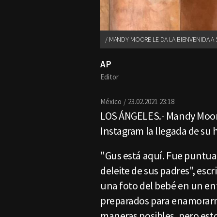
MANDY MOORE LE DA LA BIENVENIDA A S
AP
Editor
México
23.02.2021 23:18
LOS ÁNGELES.- Mandy Moore
Instagram la llegada de su 
"Gus está aquí. Fue puntual 
deleite de sus padres", escr
una foto del bebé en un en
preparados para enamorarn
maneras posibles, pero esto