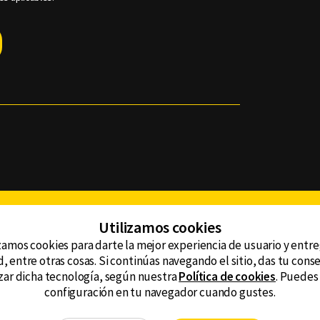
Facebook
Twitter
Youtube
Instagram
TikTok
Th
Utilizamos cookies
zamos cookies para darte la mejor experiencia de usuario y entr
, entre otras cosas. Si continúas navegando el sitio, das tu con
CONTACTO
tzar dicha tecnología, según nuestra
Política de cookies
. Puedes
AVISO DE PRIVACIDAD
ncluyendo
configuración en tu navegador cuando gustes.
AVISO LEGAL
DEFENSORÍA DE LAS AUDIENCIAS