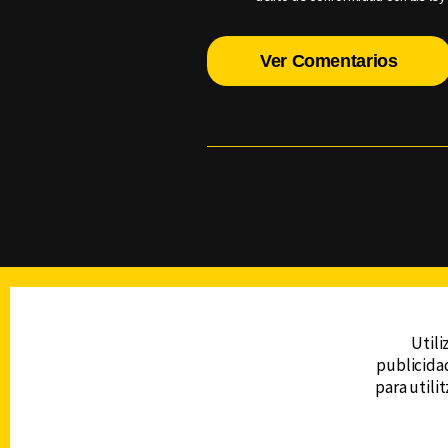
Ver Comentarios
TELEVISIÓN
Utili
publicidad
DERECHOS RESERVADOS © CANAL 6 2026
para utili
Prohibida la reproducción total o parcial, i
cualquier medio electrónico o magnético.