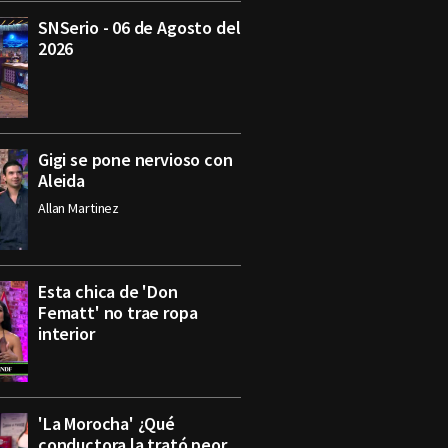
SNSerio - 06 de Agosto del
2026
Gigi se pone nervioso con
Aleida
Allan Martinez
Esta chica de 'Don
Fematt' no trae ropa
interior
'La Morocha' ¿Qué
conductora la trató peor