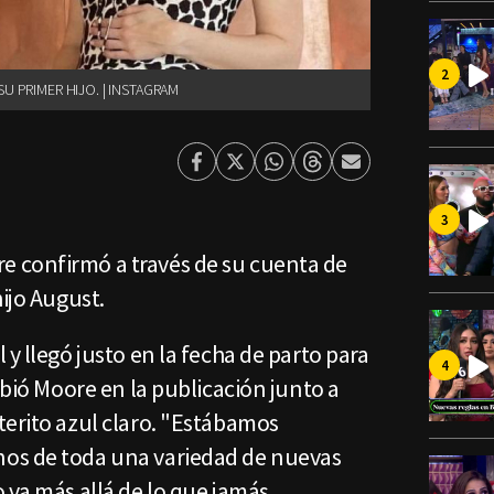
U PRIMER HIJO. | INSTAGRAM
Facebook
Twitter
Whatsapp
Threads
Enviar
por
Email
 confirmó a través de su cuenta de
hijo August.
y llegó justo en la fecha de parto para
ibió Moore en la publicación junto a
terito azul claro. "Estábamos
os de toda una variedad de nuevas
 va más allá de lo que jamás