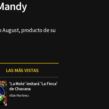
 Mandy
jo August, producto de su
LAS MÁS VISTAS
'La Mole' imitará 'La Finca'
de Chavana
Allan Martinez