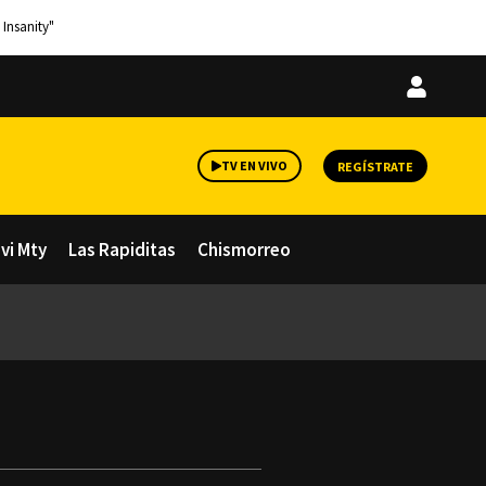
 Insanity"
Iniciar
sesión
TV EN VIVO
REGÍSTRATE
avi Mty
Las Rapiditas
Chismorreo