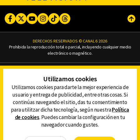
Facebook
Twitter
Youtube
Instagram
TikTok
Threads
Subi
DERECHOS RESERVADOS © CANAL 6 2026
Prohibida la reproducción total o parcial, incluyendo cualquier medio
electrónico o magnético.
CONTACTO
Utilizamos cookies
AVISO DE PRIVACIDAD
AVISO LEGAL
Utilizamos cookies para darte la mejor experiencia de
DEFENSORÍA DE LAS AUDIENCIAS
usuario y entrega de publicidad, entre otras cosas. Si
continúas navegando el sitio, das tu consentimiento
para utilitzar dicha tecnología, según nuestra
Política
de cookies
. Puedes cambiar la configuración en tu
DESCARGA LA APP DE CANAL 6
navegador cuando gustes.