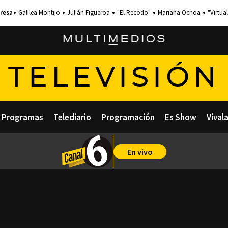
Galilea Montijo
Julián Figueroa
"El Recodo"
Mariana Ochoa
"Virtual
TELEVISIÓN
Programas
Telediario
Programación
Es Show
Vival
En vivo