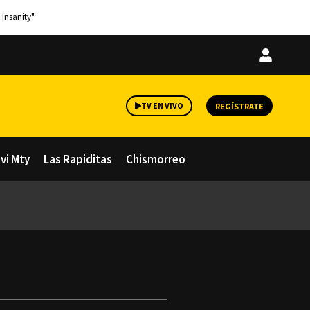
 Insanity"
Iniciar
sesión
TV EN VIVO
REGÍSTRATE
avi Mty
Las Rapiditas
Chismorreo