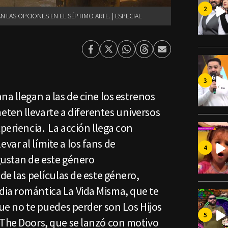
N LAS OPCIONES EN EL SÉPTIMO ARTE. | ESPECIAL
Facebook
Twitter
Whatsapp
Threads
Enviar
por
Email
na llegan a las de cine los estrenos
ten llevarte a diferentes universos
xperiencia. La acción llega con
ar al límite a los fans de
gustan de este género
de las películas de este género,
ia romántica La Vida Misma, que te
que no te puedes perder son Los Hijos
 The Doors, que se lanzó con motivo