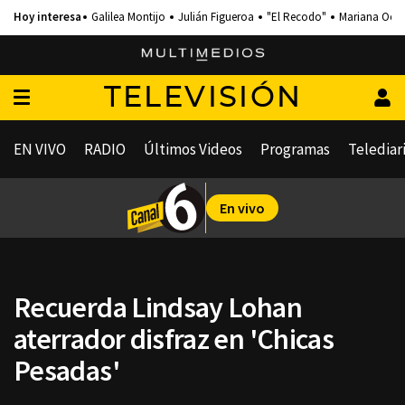
Galilea Montijo
Julián Figueroa
"El Recodo"
Mariana Och
TELEVISIÓN
EN VIVO
RADIO
Últimos Videos
Programas
Telediar
En vivo
Recuerda Lindsay Lohan
aterrador disfraz en 'Chicas
Pesadas'