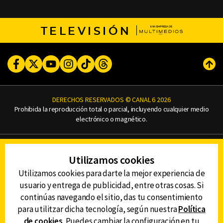
TELEVISIÓN
Facebook
Twitter
Youtube
Instagram
TikTok
Threads
Subi
DERECHOS RESERVADOS © CANAL 6 2026
Prohibida la reproducción total o parcial, incluyendo cualquier medio
electrónico o magnético.
CONTACTO
Utilizamos cookies
AVISO DE PRIVACIDAD
AVISO LEGAL
Utilizamos cookies para darte la mejor experiencia de
DEFENSORÍA DE LAS AUDIENCIAS
usuario y entrega de publicidad, entre otras cosas. Si
continúas navegando el sitio, das tu consentimiento
para utilitzar dicha tecnología, según nuestra
Política
de cookies
. Puedes cambiar la configuración en tu