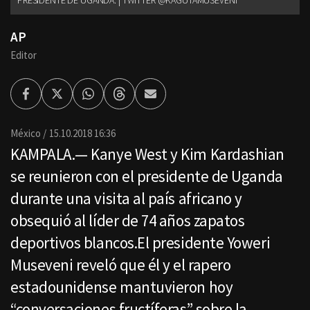
PRESIDENTE DE UGANDA. | TWITTER @KAGUTAMUSEVENI
AP
Editor
Facebook
Twitter
Whatsapp
Threads
Enviar
por
Email
México
15.10.2018 16:36
KAMPALA.— Kanye West y Kim Kardashian
se reunieron con el presidente de Uganda
durante una visita al país africano y
obsequió al líder de 74 años zapatos
deportivos blancos.El presidente Yoweri
Museveni reveló que él y el rapero
estadounidense mantuvieron hoy
“conversaciones fructíferas” sobre la