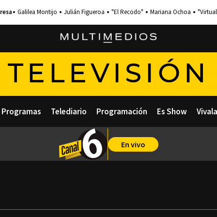
Galilea Montijo
Julián Figueroa
"El Recodo"
Mariana Ochoa
"Virtual
TELEVISIÓN
Programas
Telediario
Programación
Es Show
Vival
En vivo