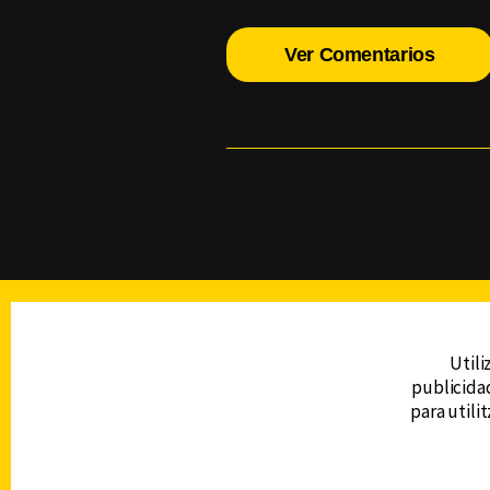
Ver Comentarios
TELEVISIÓN
Utili
publicidad
DERECHOS RESERVADOS © CANAL 6 2026
para utili
Prohibida la reproducción total o parcial, i
cualquier medio electrónico o magnético.