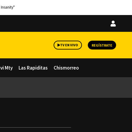
 Insanity"
Iniciar
sesión
TV EN VIVO
REGÍSTRATE
avi Mty
Las Rapiditas
Chismorreo