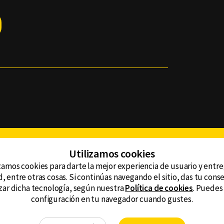
Facebook
Twitter
Youtube
Instagram
TikTok
Th
Utilizamos cookies
zamos cookies para darte la mejor experiencia de usuario y entr
, entre otras cosas. Si continúas navegando el sitio, das tu con
CONTACTO
tzar dicha tecnología, según nuestra
Política de cookies
. Puedes
AVISO DE PRIVACIDAD
ncluyendo
configuración en tu navegador cuando gustes.
AVISO LEGAL
DEFENSORÍA DE LAS AUDIENCIAS