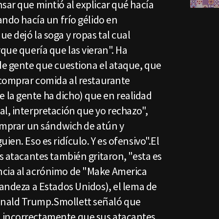
sar que mintió al explicar qué hacía
ando hacía un frío gélido en
e dejó la soga y ropas tal cual
rque quería que las vieran". Ha
de gente que cuestiona el ataque, que
 comprar comida al restaurante
la gente ha dicho) que en realidad
l, interpretación que yo rechazo",
comprar un sándwich de atún y
ien. Eso es ridículo. Y es ofensivo".El
os atacantes también gritaron, "esta es
ncia al acrónimo de "Make America
randeza a Estados Unidos), el lema de
nald Trump.Smollett señaló que
 incorrectamente que sus atacantes