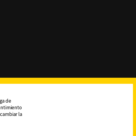
reads
Subir
ega de
sentimiento
 cambiar la