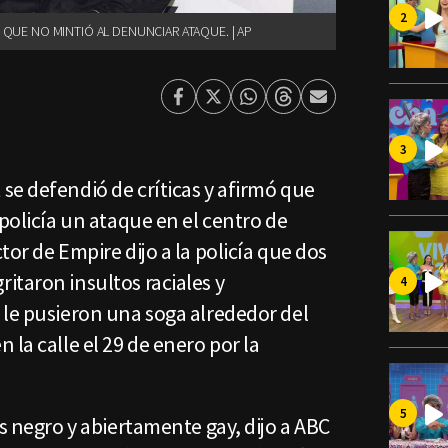
 QUE NO MINTIÓ AL DENUNCIAR ATAQUE. | AP
Facebook
Twitter
Whatsapp
Threads
Enviar
por
Email
se defendió de críticas y afirmó que
 policía un ataque en el centro de
or de Empire dijo a la policía que dos
itaron insultos raciales y
 le pusieron una soga alrededor del
 la calle el 29 de enero por la
es negro y abiertamente gay, dijo a ABC