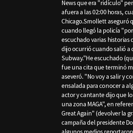
News que era "ridículo" pen
afuera a las 02:00 horas, cu
Chicago.Smollett aseguró qu
cuando llegó la policía "po
escuchado varias historias 
dijo ocurrió cuando salió a
Subway."He escuchado (que 
fue una cita que terminó ma
aseveró. "No voy a salir y 
ensalada para conocer a algu
actor y cantante dijo que l
una zona MAGA", en refere
Great Again" (devolver la g
campaña del presidente Do
algunos medios reportaron