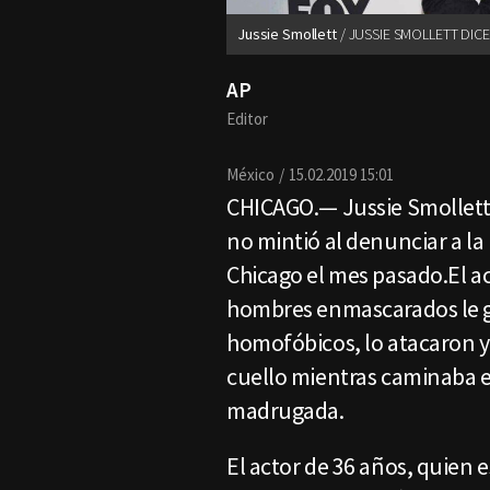
Jussie Smollett
JUSSIE SMOLLETT DICE
AP
Editor
México
15.02.2019 15:01
CHICAGO.— Jussie Smollett 
no mintió al denunciar a la
Chicago el mes pasado.El act
hombres enmascarados le gr
homofóbicos, lo atacaron y
cuello mientras caminaba en
madrugada.
El actor de 36 años, quien 