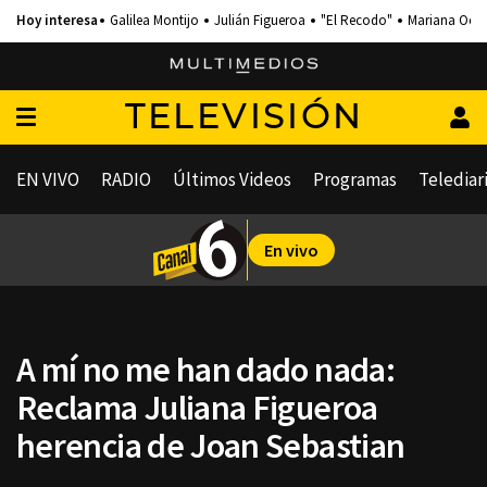
Galilea Montijo
Julián Figueroa
"El Recodo"
Mariana Och
TELEVISIÓN
EN VIVO
RADIO
Últimos Videos
Programas
Telediar
En vivo
A mí no me han dado nada:
Reclama Juliana Figueroa
herencia de Joan Sebastian