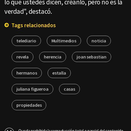
lo que ustedes dicen, créanlo, pero no es la
verdad", destacó.
Tags relacionados
telediario
Multimedios
noticia
revela
herencia
joan sebastian
hermanos
estalla
juliana figueroa
casas
propiedades
Queda prohibida la reproducción total o parcial del contenido