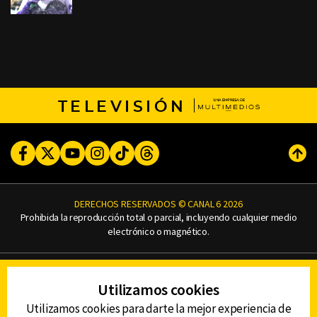
TELEVISIÓN
Facebook
Twitter
Youtube
Instagram
TikTok
Threads
Subi
DERECHOS RESERVADOS © CANAL 6 2026
Prohibida la reproducción total o parcial, incluyendo cualquier medio
electrónico o magnético.
CONTACTO
Utilizamos cookies
AVISO DE PRIVACIDAD
AVISO LEGAL
Utilizamos cookies para darte la mejor experiencia de
DEFENSORÍA DE LAS AUDIENCIAS