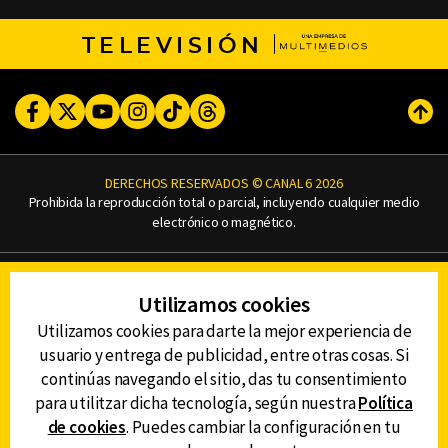
TELEVISIÓN
Facebook
Twitter
Youtube
Instagram
TikTok
Threads
Subi
DERECHOS RESERVADOS © CANAL 6 2026
Prohibida la reproducción total o parcial, incluyendo cualquier medio
electrónico o magnético.
CONTACTO
Utilizamos cookies
AVISO DE PRIVACIDAD
AVISO LEGAL
Utilizamos cookies para darte la mejor experiencia de
DEFENSORÍA DE LAS AUDIENCIAS
usuario y entrega de publicidad, entre otras cosas. Si
continúas navegando el sitio, das tu consentimiento
para utilitzar dicha tecnología, según nuestra
Política
de cookies
. Puedes cambiar la configuración en tu
DESCARGA LA APP DE CANAL 6