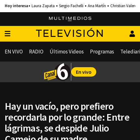
Laura Zapata
Sergio Fachelli
Ana Martín
Christian Valero
TELEVISIÓN
EN VIVO
RADIO
Últimos Videos
Programas
Telediar
En vivo
Hay un vacío, pero prefiero
recordarla por lo grande: Entre
lágrimas, se despide Julio
Camejo de su madre