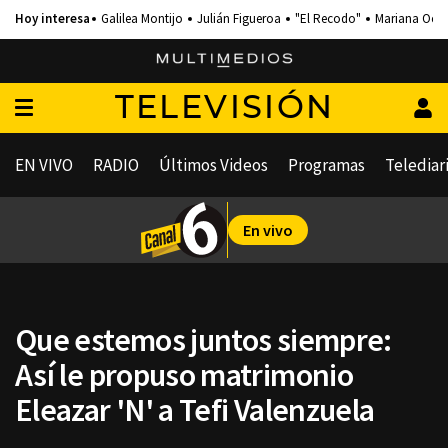
Galilea Montijo
Julián Figueroa
"El Recodo"
Mariana Och
TELEVISIÓN
EN VIVO
RADIO
Últimos Videos
Programas
Telediar
En vivo
Que estemos juntos siempre:
Así le propuso matrimonio
Eleazar 'N' a Tefi Valenzuela