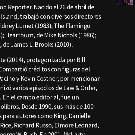
d Reporter. Nacido el 26 de abril de
sland, trabajó con diversos directores
Sidney Lumet (1983); The Flamingo
4); Heartburn, de Mike Nichols (1986);
 de James L. Brooks (2010).
te (2014), protagonizada por Bill
Compartió créditos con figuras del
Pacino y Kevin Costner, por mencionar
nizó varios episodios de Law & Order,
. En el campo editorial, fue un
olibros. Desde 1990, sus más de 100
s para autores como King, Danielle
 Rice, Richard Russo, Elmore Leonard,
eorge W. Bush. En 2001, McLarty