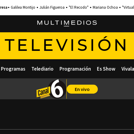
Galilea Montijo
Julián Figueroa
"El Recodo"
Mariana Ochoa
"Virtual
TELEVISIÓN
Programas
Telediario
Programación
Es Show
Vival
En vivo