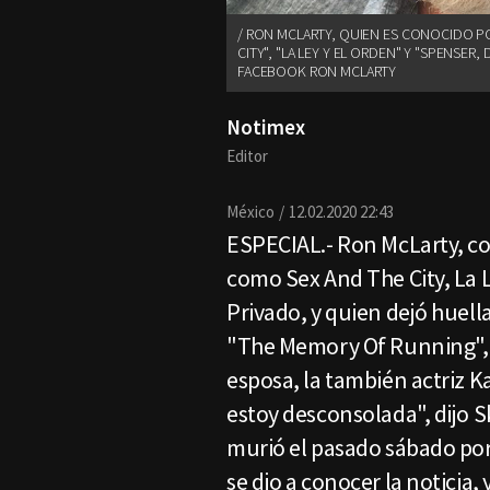
RON MCLARTY, QUIEN ES CONOCIDO PO
CITY", "LA LEY Y EL ORDEN" Y "SPENSER, 
FACEBOOK RON MCLARTY
Notimex
Editor
México
12.02.2020 22:43
ESPECIAL.- Ron McLarty, co
como Sex And The City, La L
Privado, y quien dejó huell
"The Memory Of Running", f
esposa, la también actriz Ka
estoy desconsolada", dijo Sk
murió el pasado sábado por
se dio a conocer la noticia,