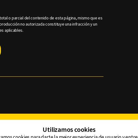
otal o parcial del contenido de esta página, mismo que es
roducción no autorizada constituye una infracción y un
es aplicables.
Facebook
Twitter
Youtube
Instagram
TikTok
Th
Utilizamos cookies
zamos cookies para darte la mejor experiencia de usuario y entr