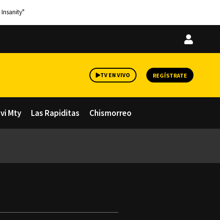
 Insanity"
Iniciar
sesión
TV EN VIVO
REGÍSTRATE
avi Mty
Las Rapiditas
Chismorreo