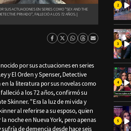
R SUS ACTUACIONES EN SERIES COMO "SEX AND THE
DETECTIVE PRIVADO", FALLECIÓ A LOS 72 AÑOS. |
Facebook
Twitter
Whatsapp
Threads
Enviar
por
Email
nocido por sus actuaciones en series
ey y El Orden y Spenser, Detective
a en la literatura por sus novelas como
alleció a los 72 años, confirmó su
te Skinner. "Era la luz de mi vida y
inner al referirse a su esposo, quien
 la noche en Nueva York, pero apenas
 y sufría de demencia desde hace seis