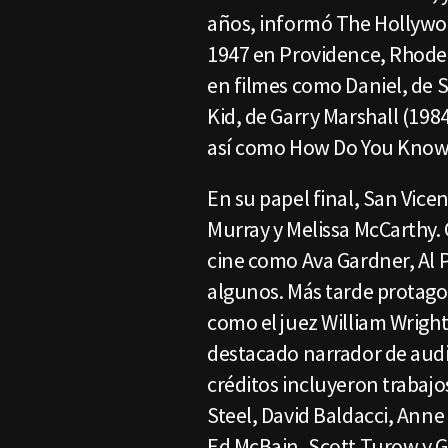
años, informó The Hollywoo
1947 en Providence, Rhode I
en filmes como Daniel, de 
Kid, de Garry Marshall (198
así como How Do You Know,
En su papel final, San Vicen
Murray y Melissa McCarthy. 
cine como Ava Gardner, Al 
algunos. Más tarde protago
como el juez William Wright
destacado narrador de audi
créditos incluyeron trabajo
Steel, David Baldacci, Anne
Ed McBain, Scott Turow y G