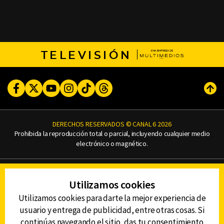
TELEVISIÓN
Facebook
Twitter
Youtube
Instagram
TikTok
Threads
Subi
DERECHOS RESERVADOS © CANAL 6 2026
Prohibida la reproducción total o parcial, incluyendo cualquier medio
electrónico o magnético.
CONTACTO
Utilizamos cookies
AVISO DE PRIVACIDAD
AVISO LEGAL
Utilizamos cookies para darte la mejor experiencia de
DEFENSORÍA DE LAS AUDIENCIAS
usuario y entrega de publicidad, entre otras cosas. Si
continúas navegando el sitio, das tu consentimiento