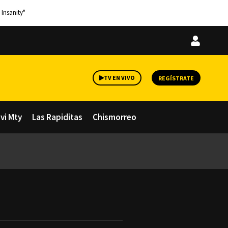
 Insanity"
Iniciar
sesión
TV EN VIVO
REGÍSTRATE
avi Mty
Las Rapiditas
Chismorreo