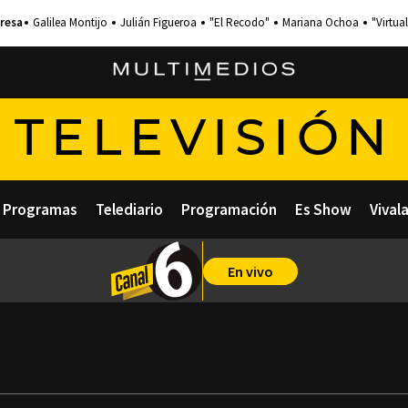
Galilea Montijo
Julián Figueroa
"El Recodo"
Mariana Ochoa
"Virtual
TELEVISIÓN
Programas
Telediario
Programación
Es Show
Vival
En vivo