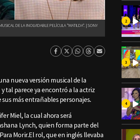
USICAL DE LA INOLVIDABLE PELÍCULA "MATILDA". | SONY
Facebook
Twitter
Whatsapp
Threads
Enviar
por
Email
una nueva versión musical de la
 y tal parece ya encontró a la actriz
e sus más entrañables personajes.
fer Miel, la cual ahora será
Lashana Lynch, quien forma parte del
ara Morir.El rol, que en inglés llevaba