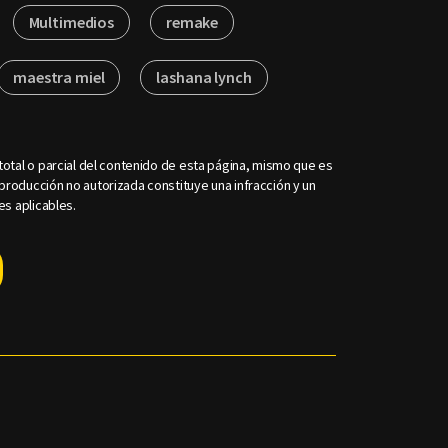
Multimedios
remake
maestra miel
lashana lynch
otal o parcial del contenido de esta página, mismo que es
roducción no autorizada constituye una infracción y un
es aplicables.