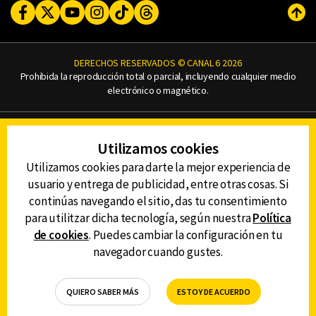
Facebook
Twitter
Youtube
Instagram
TikTok
Threads
Subi
DERECHOS RESERVADOS © CANAL 6 2026
Prohibida la reproducción total o parcial, incluyendo cualquier medio
electrónico o magnético.
CONTACTO
Utilizamos cookies
AVISO DE PRIVACIDAD
AVISO LEGAL
Utilizamos cookies para darte la mejor experiencia de
DEFENSORÍA DE LAS AUDIENCIAS
usuario y entrega de publicidad, entre otras cosas. Si
continúas navegando el sitio, das tu consentimiento
para utilitzar dicha tecnología, según nuestra
Política
de cookies
. Puedes cambiar la configuración en tu
DESCARGA LA APP DE CANAL 6
navegador cuando gustes.
QUIERO SABER MÁS
ESTOY DE ACUERDO