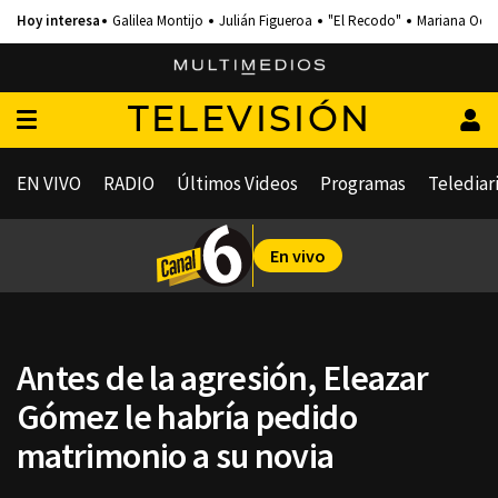
Galilea Montijo
Julián Figueroa
"El Recodo"
Mariana Och
TELEVISIÓN
EN VIVO
RADIO
Últimos Videos
Programas
Telediar
En vivo
Antes de la agresión, Eleazar
Gómez le habría pedido
matrimonio a su novia