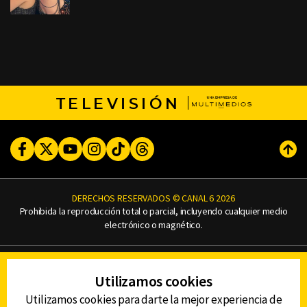
TELEVISIÓN
Facebook
Twitter
Youtube
Instagram
TikTok
Threads
Subi
DERECHOS RESERVADOS © CANAL 6 2026
Prohibida la reproducción total o parcial, incluyendo cualquier medio
electrónico o magnético.
CONTACTO
Utilizamos cookies
AVISO DE PRIVACIDAD
AVISO LEGAL
Utilizamos cookies para darte la mejor experiencia de
DEFENSORÍA DE LAS AUDIENCIAS