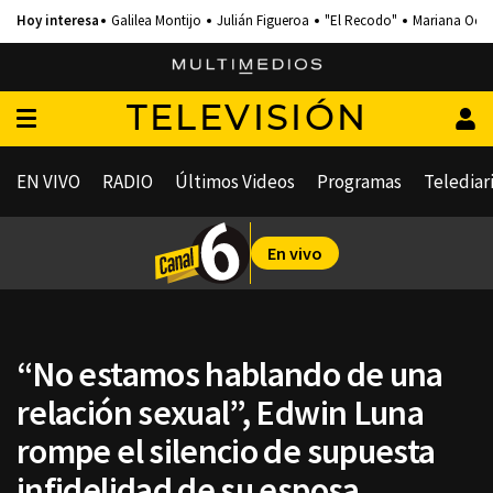
Galilea Montijo
Julián Figueroa
"El Recodo"
Mariana Och
TELEVISIÓN
EN VIVO
RADIO
Últimos Videos
Programas
Telediar
En vivo
“No estamos hablando de una
relación sexual”, Edwin Luna
rompe el silencio de supuesta
infidelidad de su esposa