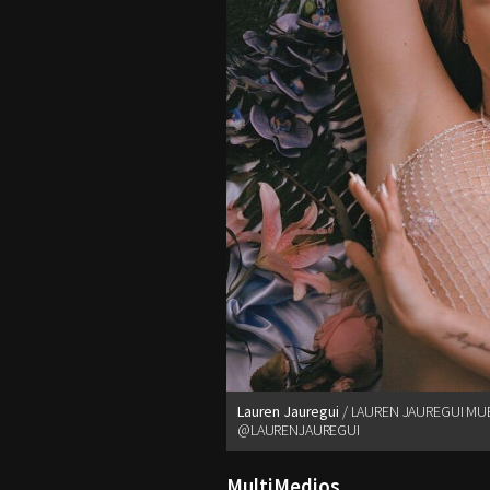
Lauren Jauregui
LAUREN JAUREGUI MUE
@LAURENJAUREGUI
MultiMedios