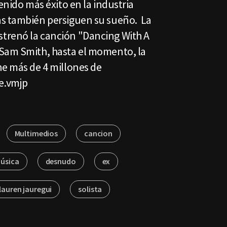
enido más éxito en la industria
as también persiguen su sueño. La
trenó la canción "Dancing With A
 Sam Smith, hasta el momento, la
ne más de 4 millones de
e.vmjp
Multimedios
cancion
úsica
desnudo
ex
lauren jauregui
solista