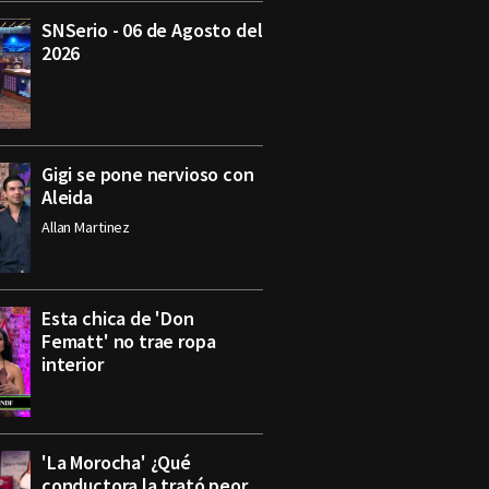
SNSerio - 06 de Agosto del
2026
Gigi se pone nervioso con
Aleida
Allan Martinez
Esta chica de 'Don
Fematt' no trae ropa
interior
'La Morocha' ¿Qué
conductora la trató peor