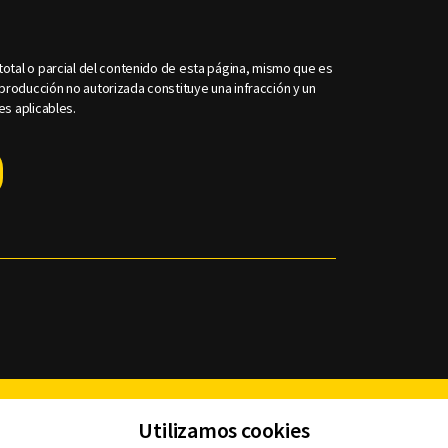
otal o parcial del contenido de esta página, mismo que es
roducción no autorizada constituye una infracción y un
es aplicables.
Facebook
Twitter
Youtube
Instagram
TikTok
Th
Utilizamos cookies