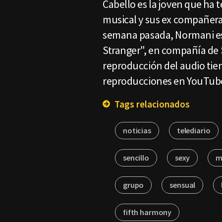
Cabello es la joven que ha t
musical y sus ex compañer
semana pasada, Normani es
Stranger", en compañía de
reproducción del audio tie
reproducciones en YouTub
Tags relacionados
noticias
telediario
sencillo
sexy
m
grupo
sensual
fifth harmony