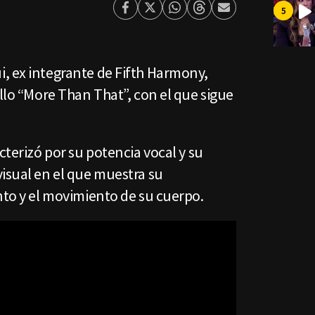
Facebook
Twitter
Whatsapp
Threads
Enviar
por
Email
, ex integrante de Fifth Harmony,
illo “More Than That”, con el que sigue
cterizó por su potencia vocal y su
isual en el que muestra su
nto y el movimiento de su cuerpo.