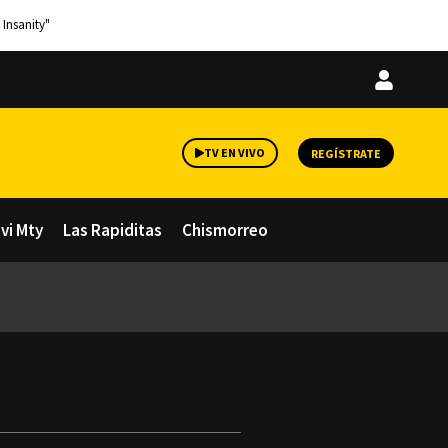
 Insanity"
Iniciar
sesión
TV EN VIVO
REGÍSTRATE
avi Mty
Las Rapiditas
Chismorreo