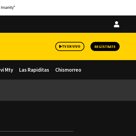
 Insanity"
Iniciar
sesión
TV EN VIVO
REGÍSTRATE
avi Mty
Las Rapiditas
Chismorreo