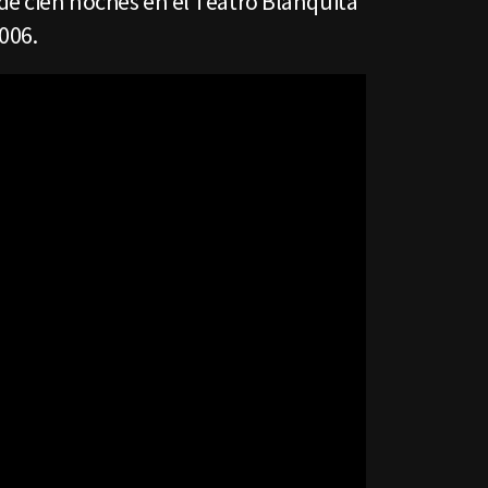
de cien noches en el Teatro Blanquita
006.