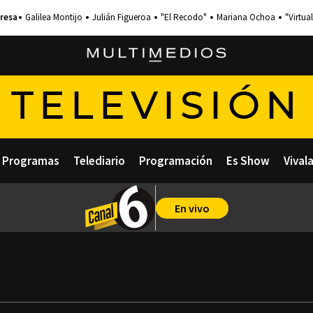
Galilea Montijo
Julián Figueroa
"El Recodo"
Mariana Ochoa
"Virtual
TELEVISIÓN
Programas
Telediario
Programación
Es Show
Vival
En vivo