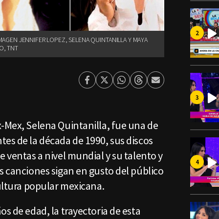
MAGEN JENNIFER LOPEZ, SELENA QUINTANILLA Y MAYA
O, TNT
Facebook
Twitter
Whatsapp
Threads
Enviar
por
Email
x-Mex, Selena Quintanilla, fue una de
tes de la década de 1990, sus discos
e ventas a nivel mundial y su talento y
s canciones sigan en gusto del público
cultura popular mexicana.
os de edad, la trayectoria de esta