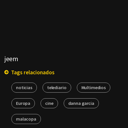
jeem
Tags relacionados
noticias
telediario
Multimedios
Europa
cine
danna garcia
malacopa