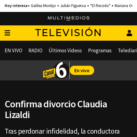
Galilea Montijo
Julián Figueroa
"El Recodo"
Mariana Och
TELEVISIÓN
EN VIVO
RADIO
Últimos Videos
Programas
Telediar
En vivo
Confirma divorcio Claudia
Lizaldi
Tras perdonar infidelidad, la conductora