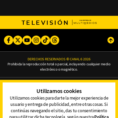
TELEVISIÓN
Facebook
Twitter
Youtube
Instagram
TikTok
Threads
Subi
DERECHOS RESERVADOS © CANAL 6 2026
Prohibida la reproducción total o parcial, incluyendo cualquier medio
electrónico o magnético.
CONTACTO
Utilizamos cookies
AVISO DE PRIVACIDAD
AVISO LEGAL
Utilizamos cookies para darte la mejor experiencia de
DEFENSORÍA DE LAS AUDIENCIAS
usuario y entrega de publicidad, entre otras cosas. Si
continúas navegando el sitio, das tu consentimiento
para utilitzar dicha tecnología, según nuestra
Política