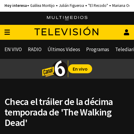
Galilea Montijo
Julián Figueroa
"El Recodo"
Mariana Och
TELEVISIÓN
EN VIVO
RADIO
Últimos Videos
Programas
Telediar
En vivo
Checa el tráiler de la décima
temporada de 'The Walking
Dead'