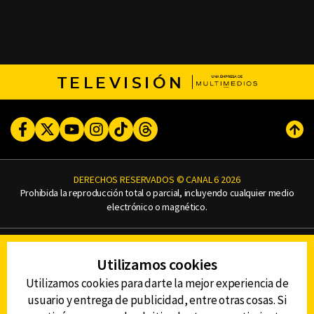
TELEVISIÓN
Facebook
Twitter
Youtube
Instagram
TikTok
Threads
Subi
DERECHOS RESERVADOS © CANAL 6 2026
Prohibida la reproducción total o parcial, incluyendo cualquier medio
electrónico o magnético.
CONTACTO
Utilizamos cookies
AVISO DE PRIVACIDAD
AVISO LEGAL
Utilizamos cookies para darte la mejor experiencia de
DEFENSORÍA DE LAS AUDIENCIAS
usuario y entrega de publicidad, entre otras cosas. Si