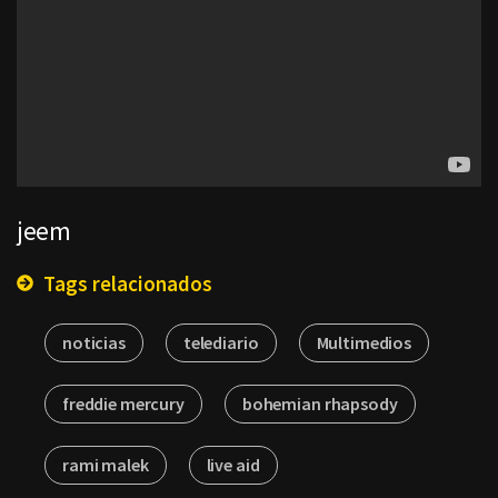
jeem
Tags relacionados
noticias
telediario
Multimedios
freddie mercury
bohemian rhapsody
rami malek
live aid