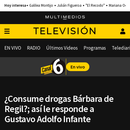
Galilea Montijo
Julián Figueroa
"El Recodo"
Mariana Och
TELEVISIÓN
EN VIVO
RADIO
Últimos Videos
Programas
Telediar
En vivo
¿Consume drogas Bárbara de
Regil?; así le responde a
Gustavo Adolfo Infante