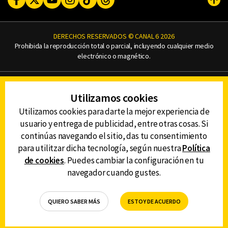
Subi
DERECHOS RESERVADOS © CANAL 6 2026
Prohibida la reproducción total o parcial, incluyendo cualquier medio
electrónico o magnético.
CONTACTO
Utilizamos cookies
AVISO DE PRIVACIDAD
AVISO LEGAL
Utilizamos cookies para darte la mejor experiencia de
DEFENSORÍA DE LAS AUDIENCIAS
usuario y entrega de publicidad, entre otras cosas. Si
continúas navegando el sitio, das tu consentimiento
para utilitzar dicha tecnología, según nuestra
Política
de cookies
. Puedes cambiar la configuración en tu
DESCARGA LA APP DE CANAL 6
navegador cuando gustes.
QUIERO SABER MÁS
ESTOY DE ACUERDO