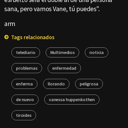
sana, pero vamos Vane, tú puedes".
arm
Tags relacionados
telediario
Multimedios
noticia
problemas
enfermedad
enferma
llorando
peligrosa
de nuevo
vanessa huppenkothen
tiroides