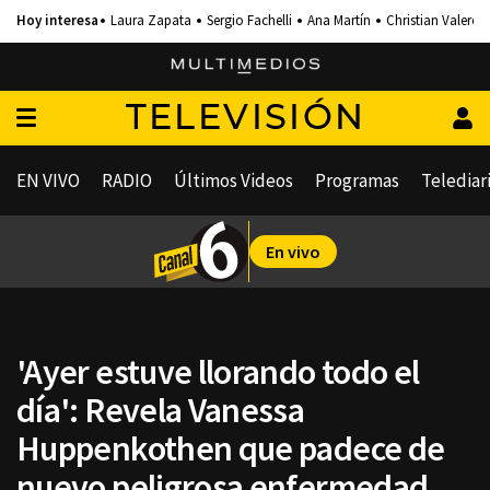
Laura Zapata
Sergio Fachelli
Ana Martín
Christian Valero
TELEVISIÓN
EN VIVO
RADIO
Últimos Videos
Programas
Telediar
En vivo
'Ayer estuve llorando todo el
día': Revela Vanessa
Huppenkothen que padece de
nuevo peligrosa enfermedad