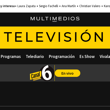
Laura Zapata
Sergio Fachelli
Ana Martín
Christian Valero
Karo
TELEVISIÓN
Programas
Telediario
Programación
Es Show
Vival
En vivo