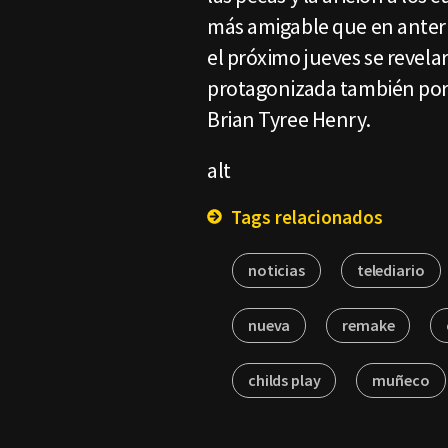
más amigable que en anteri
el próximo jueves se revelará
protagonizada también por
Brian Tyree Henry.
alt
Tags relacionados
noticias
telediario
nueva
remake
childs play
muñeco