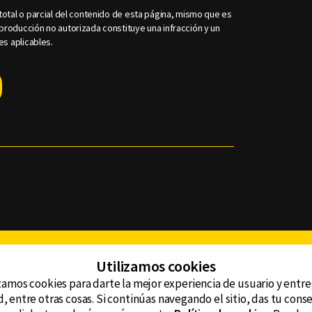
otal o parcial del contenido de esta página, mismo que es
roducción no autorizada constituye una infracción y un
es aplicables.
Facebook
Twitter
Youtube
Instagram
TikTok
Th
Utilizamos cookies
zamos cookies para darte la mejor experiencia de usuario y entr
, entre otras cosas. Si continúas navegando el sitio, das tu con
CONTACTO