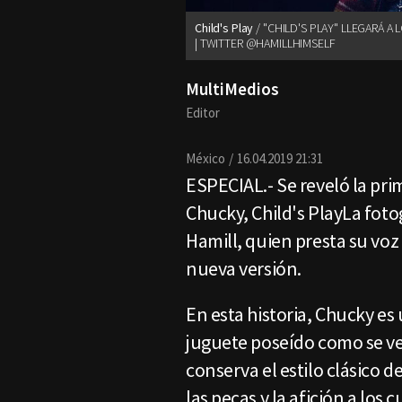
Child's Play
"CHILD'S PLAY" LLEGARÁ A
| TWITTER @HAMILLHIMSELF
MultiMedios
Editor
México
16.04.2019 21:31
ESPECIAL.- Se reveló la pr
Chucky, Child's PlayLa fot
Hamill, quien presta su vo
nueva versión.
En esta historia, Chucky es
juguete poseído como se ve 
conserva el estilo clásico de
las pecas y la afición a los