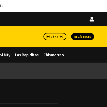
l G
Iniciar
sesión
TV EN VIVO
REGÍSTRATE
avi Mty
Las Rapiditas
Chismorreo