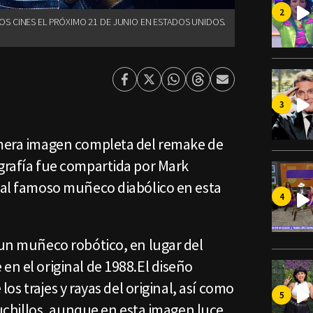
 LOS CINES EL PRÓXIMO 21 DE JUNIO EN ESTADOS UNIDOS.
Facebook
Twitter
Whatsapp
Threads
Enviar
por
Email
imera imagen completa del remake de
ografía fue compartida por Mark
z al famoso muñeco diabólico en esta
 un muñeco robótico, en lugar del
en el original de 1988.El diseño
 los trajes y rayas del original, así como
 cuchillos, aunque en esta imagen luce