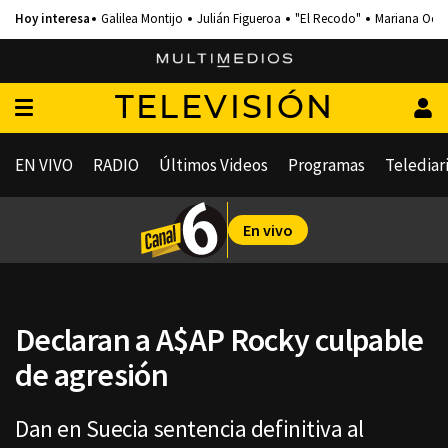
Galilea Montijo
Julián Figueroa
"El Recodo"
Mariana Och
TELEVISIÓN
EN VIVO
RADIO
Últimos Videos
Programas
Telediar
En vivo
Declaran a A$AP Rocky culpable
de agresión
Dan en Suecia sentencia definitiva al