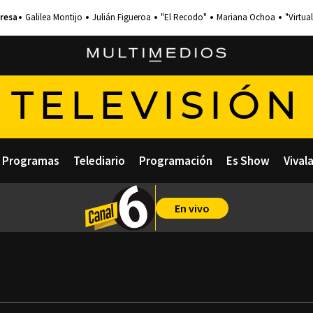
Galilea Montijo
Julián Figueroa
"El Recodo"
Mariana Ochoa
"Virtual
TELEVISIÓN
Programas
Telediario
Programación
Es Show
Vival
En vivo