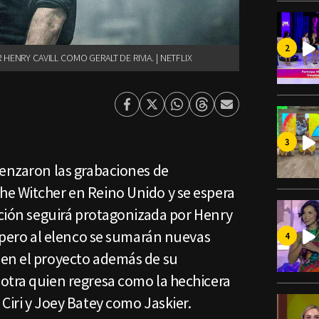
HENRY CAVILL COMO GERALT DE RIVIA. | NETFLIX
Facebook
Twitter
Whatsapp
Threads
Enviar
por
Email
menzaron las grabaciones de
e Witcher en Reino Unido y se espera
cción seguirá protagonizada por Henry
, pero al elenco se sumarán nuevas
en el proyecto además de su
otra quien regresa como la hechicera
Ciri y Joey Batey como Jaskier.