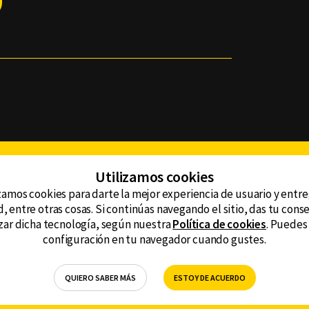
Facebook
Twitter
Youtube
Instagram
TikTok
Th
Utilizamos cookies
zamos cookies para darte la mejor experiencia de usuario y entr
, entre otras cosas. Si continúas navegando el sitio, das tu con
CONTACTO
tzar dicha tecnología, según nuestra
Política de cookies
. Puedes
AVISO DE PRIVACIDAD
ncluyendo
configuración en tu navegador cuando gustes.
AVISO LEGAL
DEFENSORÍA DE LAS AUDIENCIAS
QUIERO SABER MÁS
ESTOY DE ACUERDO