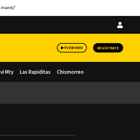
 Insanity"
Iniciar
sesión
TV EN VIVO
REGÍSTRATE
avi Mty
Las Rapiditas
Chismorreo