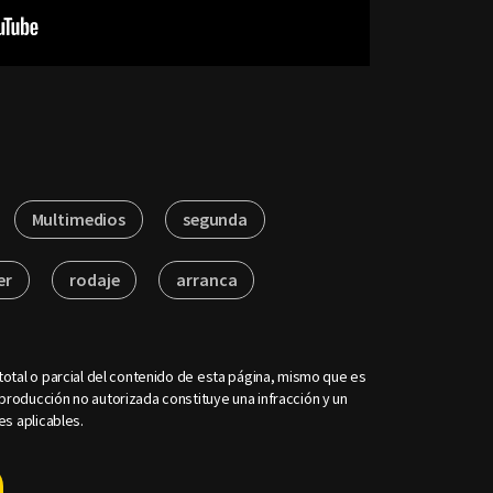
Multimedios
segunda
er
rodaje
arranca
otal o parcial del contenido de esta página, mismo que es
roducción no autorizada constituye una infracción y un
es aplicables.