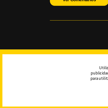
TELEVISIÓN
Utili
publicidad
DERECHOS RESERVADOS © CANAL 6 2026
para utili
Prohibida la reproducción total o parcial, i
cualquier medio electrónico o magnético.