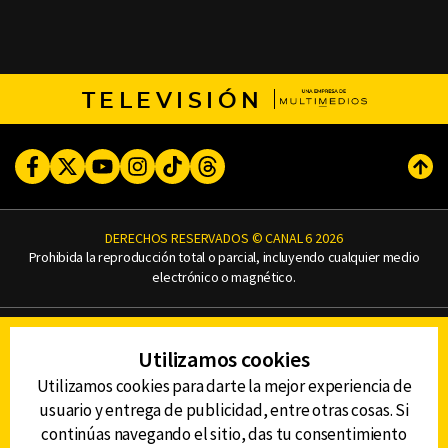
TELEVISIÓN
Facebook
Twitter
Youtube
Instagram
TikTok
Threads
Subi
DERECHOS RESERVADOS © CANAL 6 2026
Prohibida la reproducción total o parcial, incluyendo cualquier medio
electrónico o magnético.
CONTACTO
Utilizamos cookies
AVISO DE PRIVACIDAD
AVISO LEGAL
Utilizamos cookies para darte la mejor experiencia de
DEFENSORÍA DE LAS AUDIENCIAS
usuario y entrega de publicidad, entre otras cosas. Si
continúas navegando el sitio, das tu consentimiento