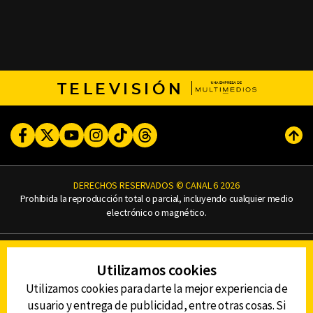
TELEVISIÓN
Facebook
Twitter
Youtube
Instagram
TikTok
Threads
Subi
DERECHOS RESERVADOS © CANAL 6 2026
Prohibida la reproducción total o parcial, incluyendo cualquier medio
electrónico o magnético.
CONTACTO
Utilizamos cookies
AVISO DE PRIVACIDAD
AVISO LEGAL
Utilizamos cookies para darte la mejor experiencia de
DEFENSORÍA DE LAS AUDIENCIAS
usuario y entrega de publicidad, entre otras cosas. Si