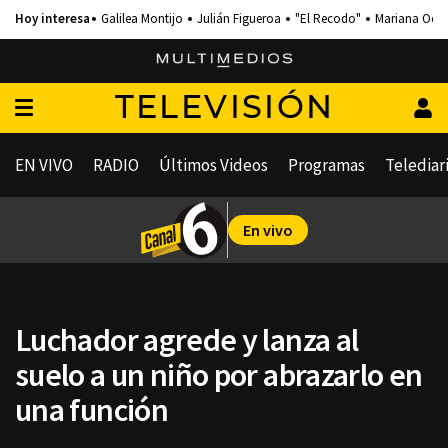
Galilea Montijo
Julián Figueroa
"El Recodo"
Mariana Och
TELEVISIÓN
EN VIVO
RADIO
Últimos Videos
Programas
Telediar
En vivo
Luchador agrede y lanza al
suelo a un niño por abrazarlo en
una función