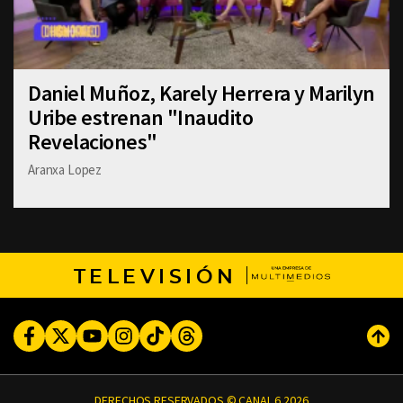
Daniel Muñoz, Karely Herrera y Marilyn
Uribe estrenan "Inaudito
Revelaciones"
Aranxa Lopez
TELEVISIÓN
Facebook
Twitter
Youtube
Instagram
TikTok
Threads
Subi
DERECHOS RESERVADOS © CANAL 6 2026