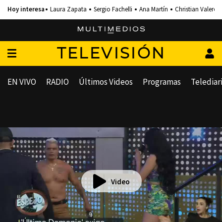
Laura Zapata
Sergio Fachelli
Ana Martín
Christian Valero
TELEVISIÓN
EN VIVO
RADIO
Últimos Videos
Programas
Telediar
Video