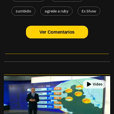
zumbido
agrede a ruby
Es Show
Ver Comentarios