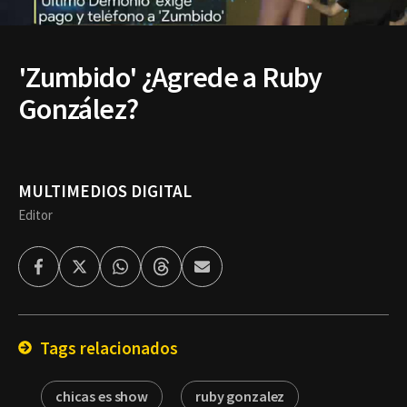
'Zumbido' ¿Agrede a Ruby
González?
MULTIMEDIOS DIGITAL
Editor
Facebook
Twitter
Whatsapp
Threads
Enviar
por
Email
Tags relacionados
chicas es show
ruby gonzalez