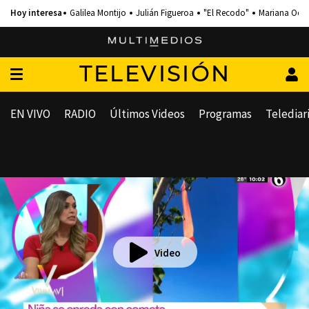
Galilea Montijo
Julián Figueroa
"El Recodo"
Mariana Och
TELEVISIÓN
EN VIVO
RADIO
Últimos Videos
Programas
Telediar
Video