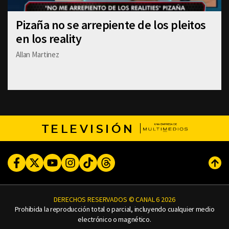
Pizaña no se arrepiente de los pleitos
en los reality
Allan Martinez
TELEVISIÓN
Facebook
Twitter
Youtube
Instagram
TikTok
Threads
Subi
DERECHOS RESERVADOS © CANAL 6 2026
Prohibida la reproducción total o parcial, incluyendo cualquier medio
electrónico o magnético.