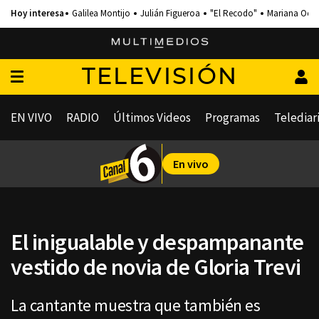
Galilea Montijo
Julián Figueroa
"El Recodo"
Mariana Och
TELEVISIÓN
EN VIVO
RADIO
Últimos Videos
Programas
Telediar
En vivo
El inigualable y despampanante
vestido de novia de Gloria Trevi
La cantante muestra que también es