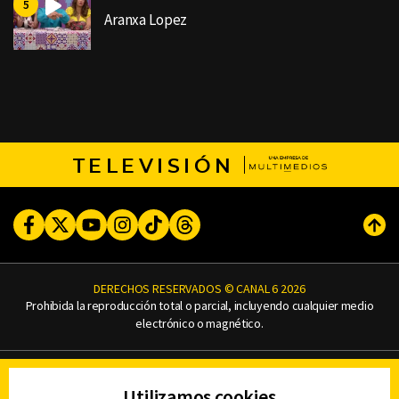
Aranxa Lopez
TELEVISIÓN
Facebook
Twitter
Youtube
Instagram
TikTok
Threads
Subi
DERECHOS RESERVADOS © CANAL 6 2026
Prohibida la reproducción total o parcial, incluyendo cualquier medio
electrónico o magnético.
CONTACTO
Utilizamos cookies
AVISO DE PRIVACIDAD