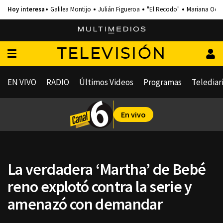
Galilea Montijo
Julián Figueroa
"El Recodo"
Mariana Och
TELEVISIÓN
EN VIVO
RADIO
Últimos Videos
Programas
Telediar
En vivo
La verdadera ‘Martha’ de Bebé
reno explotó contra la serie y
amenazó con demandar