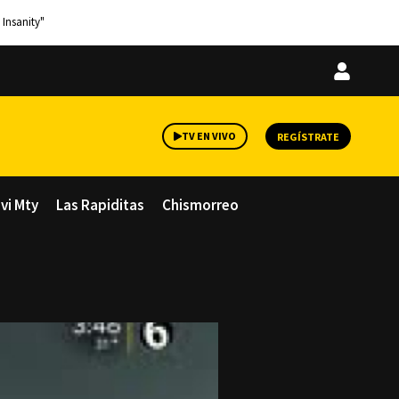
 Insanity"
Iniciar
sesión
TV EN VIVO
REGÍSTRATE
avi Mty
Las Rapiditas
Chismorreo