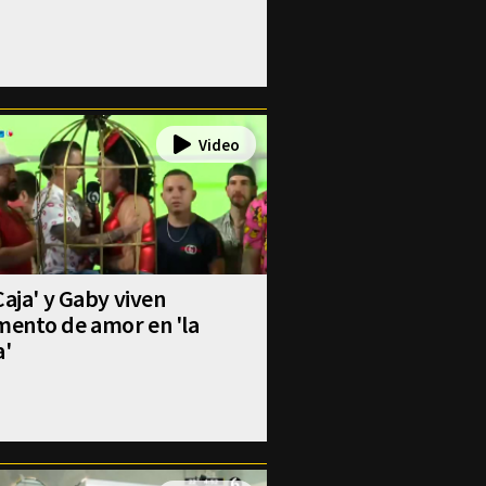
Caja' y Gaby viven
ento de amor en 'la
a'