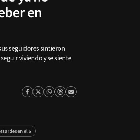
ieber en
sus seguidores sintieron
seguir viviendo y se siente
Facebook
Twitter
Whatsapp
Threads
Enviar
por
Email
stardes en el 6