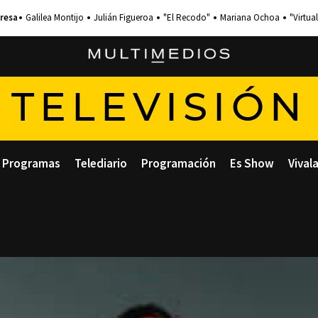
Galilea Montijo
Julián Figueroa
"El Recodo"
Mariana Ochoa
"Virtual
TELEVISIÓN
Programas
Telediario
Programación
Es Show
Vival