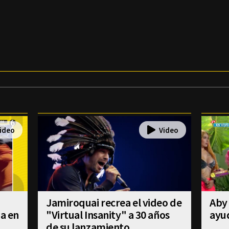
Jamiroquai recrea el video de
Aby 
úa en
"Virtual Insanity" a 30 años
ayud
de su lanzamiento