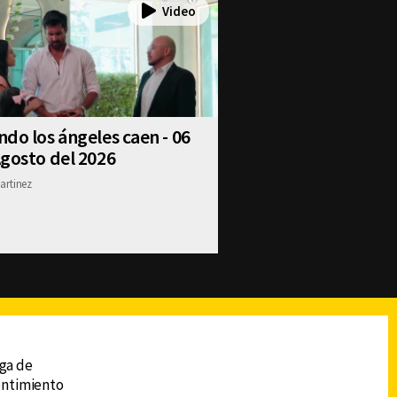
do los ángeles caen - 06
gosto del 2026
artinez
reads
Subir
ega de
sentimiento