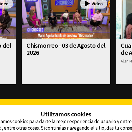
o del
Chismorreo - 03 de Agosto del
Cuan
2026
de A
Allan M
Facebook
Twitter
Youtube
Instagram
TikTok
Th
Utilizamos cookies
zamos cookies para darte la mejor experiencia de usuario y entr
, entre otras cosas. Si continúas navegando el sitio, das tu con
CONTACTO