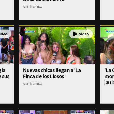
Allan Martinez
gía
Nuevas chicas llegan a 'La
'La 
e sus
Finca de los Liosos'
mom
jaul
Allan Martinez