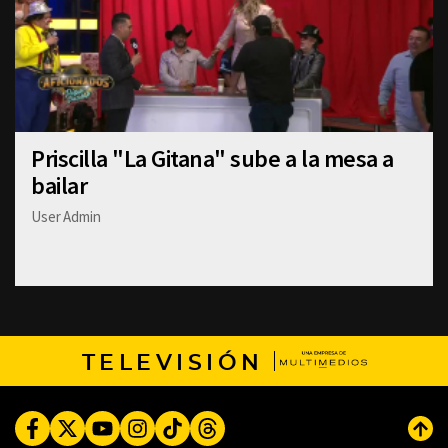
Priscilla "La Gitana" sube a la mesa a
bailar
User Admin
TELEVISIÓN
Facebook
Twitter
Youtube
Instagram
TikTok
Threads
Subi