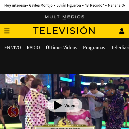
Galilea Montijo
Julián Figueroa
"El Recodo"
Mariana Och
TELEVISIÓN
EN VIVO
RADIO
Últimos Videos
Programas
Telediar
Video