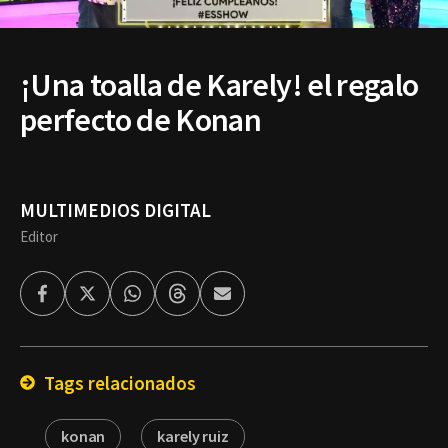
¡Una toalla de Karely! el regalo
perfecto de Konan
MULTIMEDIOS DIGITAL
Editor
Facebook
Twitter
Whatsapp
Threads
Enviar
por
Email
Tags relacionados
konan
karely ruiz