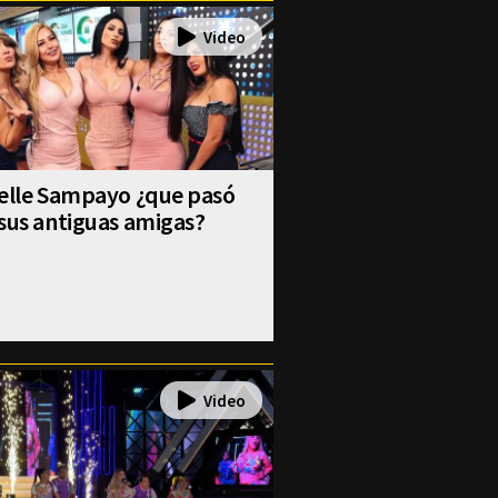
selle Sampayo ¿que pasó
sus antiguas amigas?