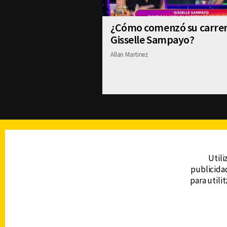
¿Cómo comenzó su carre
Gisselle Sampayo?
Allan Martinez
TELEVISIÓN
Utili
publicidad
DERECHOS RESERVADOS © CANAL 6 2026
para utili
Prohibida la reproducción total o parcial, i
cualquier medio electrónico o magnético.