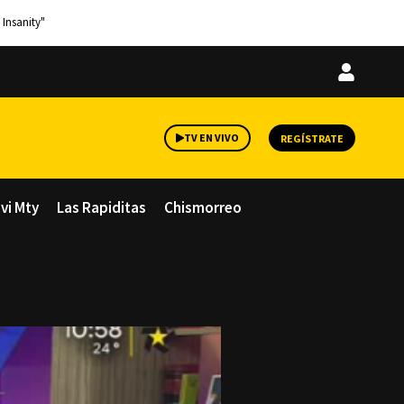
 Insanity"
Iniciar
sesión
TV EN VIVO
REGÍSTRATE
avi Mty
Las Rapiditas
Chismorreo