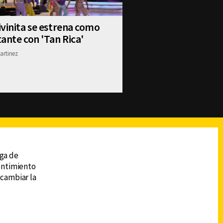
vinita se estrena como
ante con 'Tan Rica'
artinez
reads
Subir
ega de
sentimiento
 cambiar la
DESCARGA LA APP DE CANAL 6