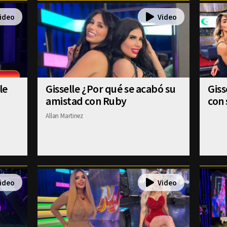
le
Gisselle ¿Por qué se acabó su
Gis
amistad con Ruby
con 
Allan Martinez