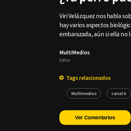
Viri Velázquez nos habla s
hay varios aspectos biológi
embarazada, aún si ella no l
MultiMedios
Editor
Tags relacionados
Multimedios
canal 6
Ver Comentarios