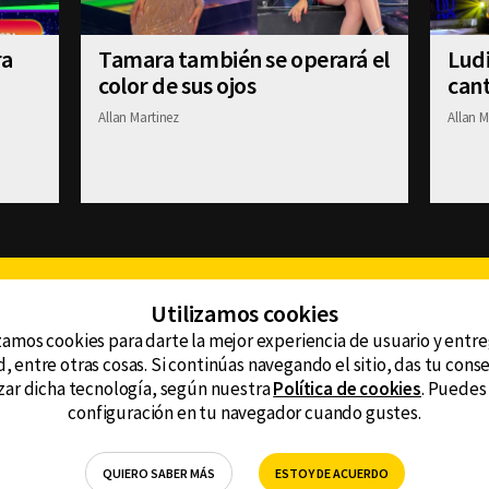
ra
Tamara también se operará el
Ludi
color de sus ojos
cant
Allan Martinez
Allan M
Facebook
Twitter
Youtube
Instagram
TikTok
Th
Utilizamos cookies
zamos cookies para darte la mejor experiencia de usuario y entr
, entre otras cosas. Si continúas navegando el sitio, das tu con
CONTACTO
tzar dicha tecnología, según nuestra
Política de cookies
. Puedes
AVISO DE PRIVACIDAD
ncluyendo
configuración en tu navegador cuando gustes.
AVISO LEGAL
DEFENSORÍA DE LAS AUDIENCIAS
QUIERO SABER MÁS
ESTOY DE ACUERDO