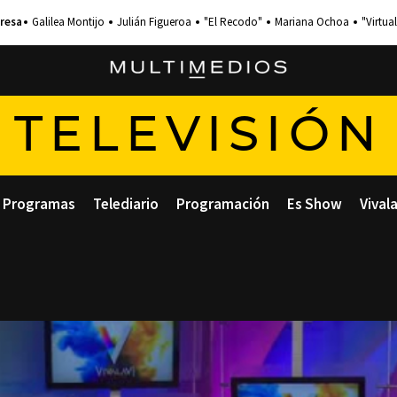
Galilea Montijo
Julián Figueroa
"El Recodo"
Mariana Ochoa
"Virtual
TELEVISIÓN
Programas
Telediario
Programación
Es Show
Vival