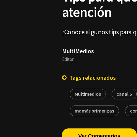
atención
¡Conoce algunos tips para q
MultiMedios
Editor
Tags relacionados
Multimedios
canal 6
mamás primerizas
con
Ver Comentarios