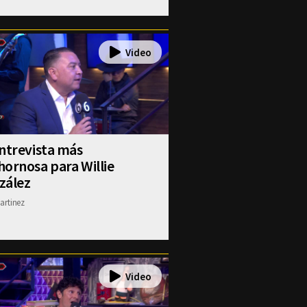
ntrevista más
ornosa para Willie
zález
artinez