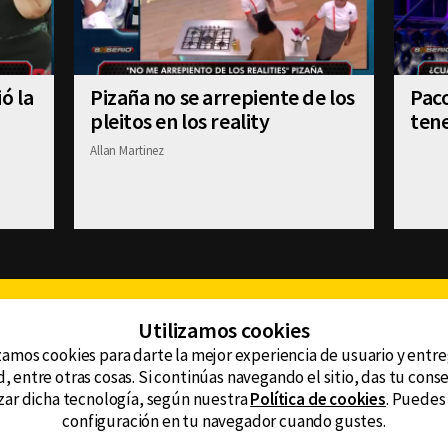
ó la
Pizaña no se arrepiente de los
Paco
pleitos en los reality
tene
Allan Martinez
Facebook
Twitter
Youtube
Instagram
TikTok
Th
Utilizamos cookies
zamos cookies para darte la mejor experiencia de usuario y entr
, entre otras cosas. Si continúas navegando el sitio, das tu con
CONTACTO
tzar dicha tecnología, según nuestra
Política de cookies
. Puedes
AVISO DE PRIVACIDAD
ncluyendo
configuración en tu navegador cuando gustes.
AVISO LEGAL
DEFENSORÍA DE LAS AUDIENCIAS