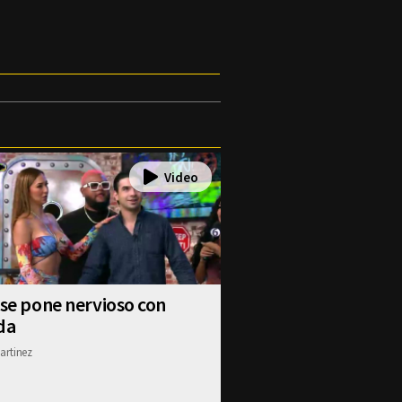
 se pone nervioso con
da
artinez