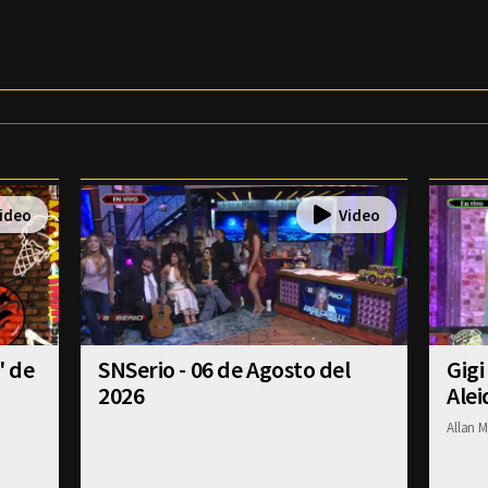
' de
SNSerio - 06 de Agosto del
Gigi
2026
Alei
Allan M