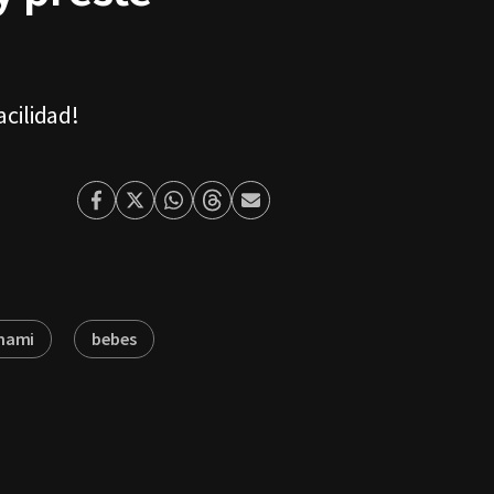
acilidad!
Facebook
Twitter
Whatsapp
Threads
Enviar
por
Email
mami
bebes