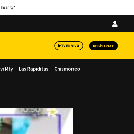
 Insanity"
Iniciar
sesión
TV EN VIVO
REGÍSTRATE
avi Mty
Las Rapiditas
Chismorreo