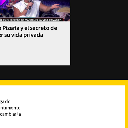
 Pizaña y el secreto de
r su vida privada
reads
Subir
ega de
sentimiento
 cambiar la