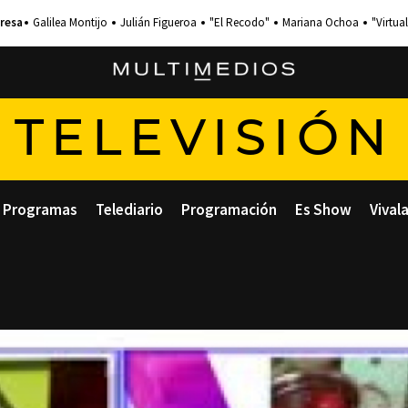
Galilea Montijo
Julián Figueroa
"El Recodo"
Mariana Ochoa
"Virtual
TELEVISIÓN
Programas
Telediario
Programación
Es Show
Vival