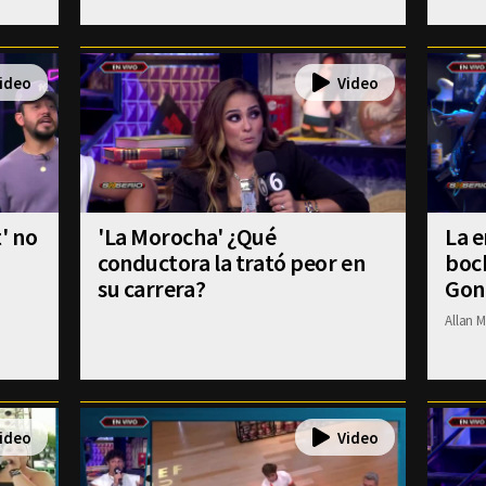
' no
'La Morocha' ¿Qué
La e
conductora la trató peor en
boch
su carrera?
Gon
Allan M