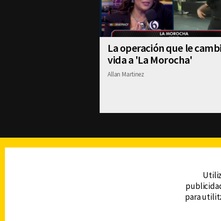
La operación que le cambi
vida a 'La Morocha'
Allan Martinez
TELEVISIÓN
Utili
publicidad
DERECHOS RESERVADOS © CANAL 6 2026
para utili
Prohibida la reproducción total o parcial, i
cualquier medio electrónico o magnético.