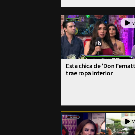
Esta chica de 'Don Fematt
trae ropa interior