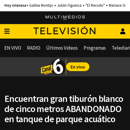
Galilea Montijo
Julián Figueroa
"El Recodo"
Mariana Och
TELEVISIÓN
EN VIVO
RADIO
Últimos Videos
Programas
Telediar
En vivo
Encuentran gran tiburón blanco
de cinco metros ABANDONADO
en tanque de parque acuático