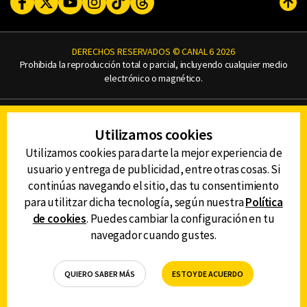
Facebook
Twitter
Youtube
Instagram
TikTok
Threads
Subi
DERECHOS RESERVADOS © CANAL 6 2026
Prohibida la reproducción total o parcial, incluyendo cualquier medio
electrónico o magnético.
CONTACTO
Utilizamos cookies
AVISO DE PRIVACIDAD
AVISO LEGAL
Utilizamos cookies para darte la mejor experiencia de
DEFENSORÍA DE LAS AUDIENCIAS
usuario y entrega de publicidad, entre otras cosas. Si
continúas navegando el sitio, das tu consentimiento
para utilitzar dicha tecnología, según nuestra
Política
de cookies
. Puedes cambiar la configuración en tu
DESCARGA LA APP DE CANAL 6
navegador cuando gustes.
QUIERO SABER MÁS
ESTOY DE ACUERDO