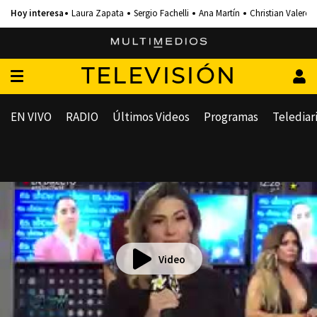
Laura Zapata
Sergio Fachelli
Ana Martín
Christian Valero
TELEVISIÓN
EN VIVO
RADIO
Últimos Videos
Programas
Telediar
Video