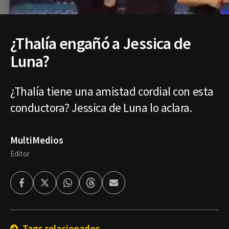
¿Thalía engañó a Jessica de
Luna?
¿Thalía tiene una amistad cordial con esta
conductora? Jessica de Luna lo aclara.
MultiMedios
Editor
Facebook
Twitter
Whatsapp
Threads
Enviar
por
Email
Tags relacionados