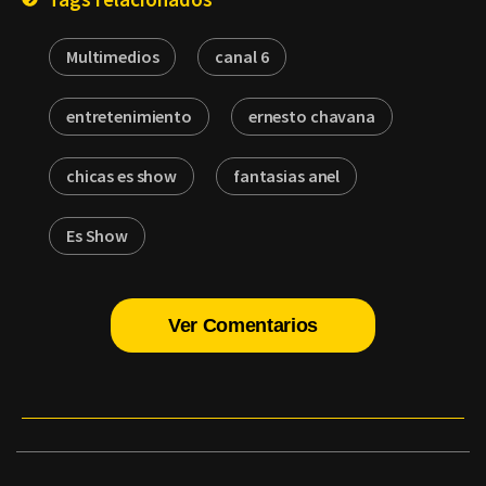
Multimedios
canal 6
entretenimiento
ernesto chavana
chicas es show
fantasias anel
Es Show
Ver Comentarios