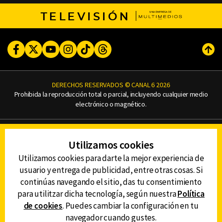
TELEVISIÓN
Facebook
Twitter
Youtube
Instagram
TikTok
Threads
Subi
DERECHOS RESERVADOS © CANAL 6 2026
Prohibida la reproducción total o parcial, incluyendo cualquier medio
electrónico o magnético.
CONTACTO
Utilizamos cookies
AVISO DE PRIVACIDAD
AVISO LEGAL
Utilizamos cookies para darte la mejor experiencia de
DEFENSORÍA DE LAS AUDIENCIAS
usuario y entrega de publicidad, entre otras cosas. Si
continúas navegando el sitio, das tu consentimiento
para utilitzar dicha tecnología, según nuestra
Política
de cookies
. Puedes cambiar la configuración en tu
DESCARGA LA APP DE CANAL 6
navegador cuando gustes.