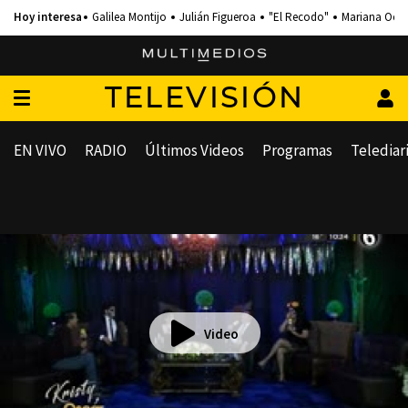
Galilea Montijo
Julián Figueroa
"El Recodo"
Mariana Och
TELEVISIÓN
EN VIVO
RADIO
Últimos Videos
Programas
Telediar
Video