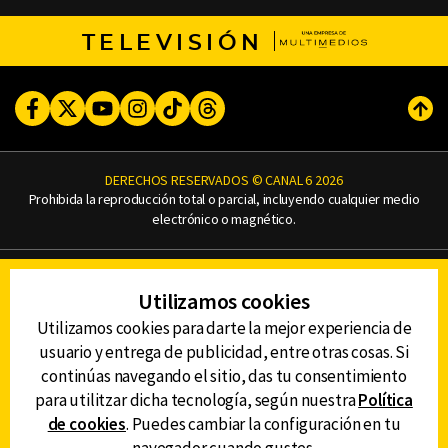
TELEVISIÓN
Facebook
Twitter
Youtube
Instagram
TikTok
Threads
Subi
DERECHOS RESERVADOS © CANAL 6 2026
Prohibida la reproducción total o parcial, incluyendo cualquier medio
electrónico o magnético.
CONTACTO
Utilizamos cookies
AVISO DE PRIVACIDAD
AVISO LEGAL
Utilizamos cookies para darte la mejor experiencia de
DEFENSORÍA DE LAS AUDIENCIAS
usuario y entrega de publicidad, entre otras cosas. Si
continúas navegando el sitio, das tu consentimiento
para utilitzar dicha tecnología, según nuestra
Política
de cookies
. Puedes cambiar la configuración en tu
DESCARGA LA APP DE CANAL 6